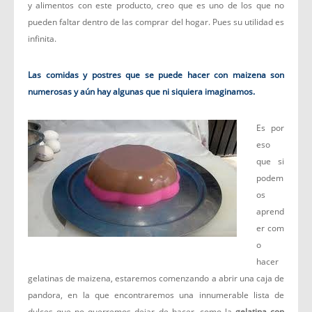
y alimentos con este producto, creo que es uno de los que no
pueden faltar dentro de las comprar del hogar. Pues su utilidad es
infinita.
Las comidas y postres que se puede hacer con maizena son
numerosas y aún hay algunas que ni siquiera imaginamos.
Es por
eso
que si
podem
os
aprend
er com
o
hacer
gelatinas de maizena, estaremos comenzando a abrir una caja de
pandora, en la que encontraremos una innumerable lista de
dulces que no querremos dejar de hacer, como la
gelatina con