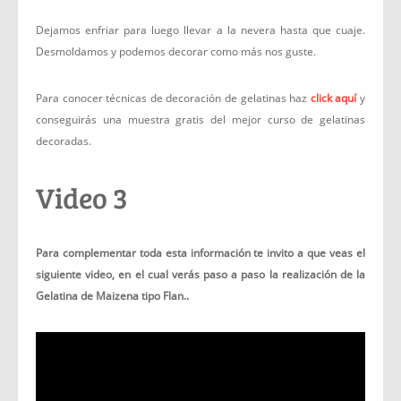
Dejamos enfriar para luego llevar a la nevera hasta que cuaje.
Desmoldamos y podemos decorar como más nos guste.
Para conocer técnicas de decoración de gelatinas haz
click aquí
y
conseguirás una muestra gratis del mejor curso de gelatinas
decoradas.
Video 3
Para complementar toda esta información te invito a que veas el
siguiente video, en el cual verás paso a paso la realización de la
Gelatina de Maizena tipo Flan..