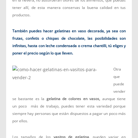
en la nevera, no absorberán olores de los alimentos, que puedas
tener allí, de esta manera conservas la buena calidad en tus
productos.
También puedes hacer gelatinas en vaso decorada, ya sea con
frutas, confetis o
chispas de chocolate, las posibilidades son
infinitas, hasta con leche condensada o crema
chantilli, tú eliges y
poner el precio según lo que lleven.
Otra
que
puede
vender
se bastante es la
gelatina de colores en vasos,
aunque tiene
un poco más de trabajo, puedes tener esta variedad porque
siempre hay personas que están dispuestos a pagar un poco más
por ellos.
Los tamaños de los
vasitos de gelatina,
pueden variar en