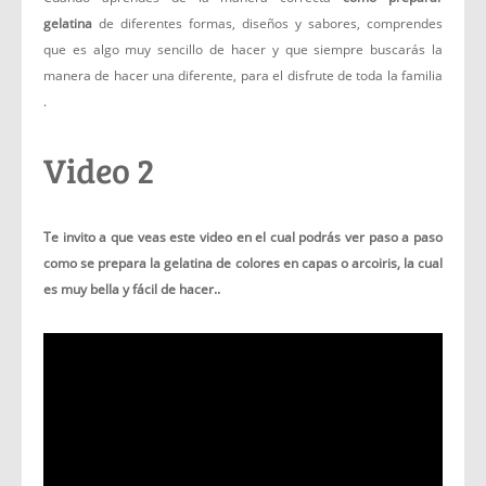
gelatina
de diferentes formas, diseños y sabores, comprendes
que es algo muy sencillo de hacer y que siempre buscarás la
manera de hacer una diferente, para el disfrute de toda la familia
.
Video 2
Te invito a que veas este video en el cual podrás ver paso a paso
como se prepara la gelatina de colores en capas o arcoiris, la cual
es muy bella y fácil de hacer..