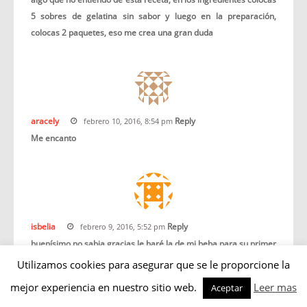
5 sobres de gelatina sin sabor y luego en la preparación,
colocas 2 paquetes, eso me crea una gran duda
aracely
Reply
febrero 10, 2016, 8:54 pm
Me encanto
isbelia
Reply
febrero 9, 2016, 5:52 pm
buenísimo no sabia gracias le haré la de mi beba para su primer
anito
Utilizamos cookies para asegurar que se le proporcione la
mejor experiencia en nuestro sitio web.
Leer mas
Aceptar