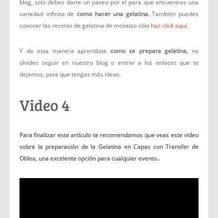
blog, solo debes darte un paseo por el para que encuentras una
variedad infinita de
como hacer una gelatina.
También puedes
conocer las recetas de gelatina de mosaico sólo
haz click aquí
.
Y de esta manera aprendiste
como se prepara gelatina,
no
olvides seguir en nuestro blog o entrar a los enlaces que te
dejamos, para que tengas más ideas.
Video 4
Para finalizar este artículo te recomendamos que veas este video
sobre la preparación de la Gelatina en Capas con Transfer de
Oblea, una excelente opción para cualquier evento..