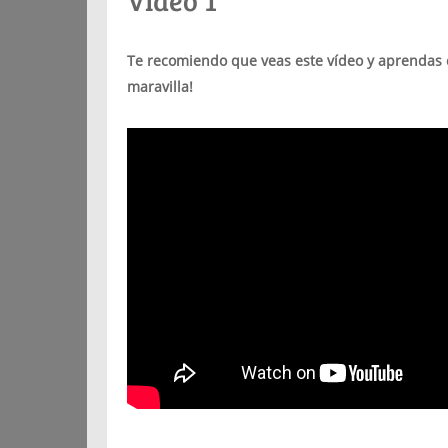
Vídeo 1
Te recomiendo que veas este vídeo y aprendas c
maravilla!