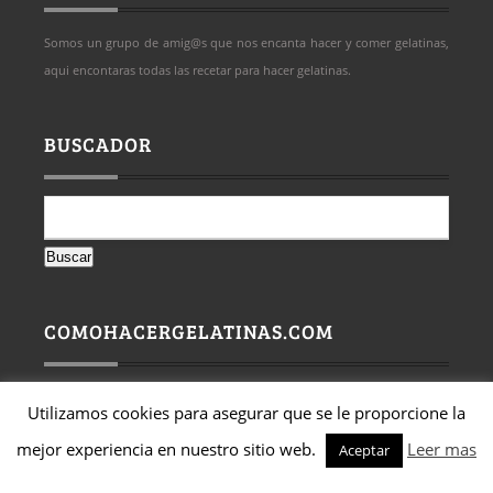
Somos un grupo de amig@s que nos encanta hacer y comer gelatinas,
aqui encontaras todas las recetar para hacer gelatinas.
BUSCADOR
Buscar:
COMOHACERGELATINAS.COM
Utilizamos cookies para asegurar que se le proporcione la
mejor experiencia en nuestro sitio web.
Leer mas
Aceptar
© copyright 2015. powered by comohacergelatinas.com