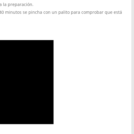
a la preparación.
 40 minutos se pincha con un palito para comprobar que está