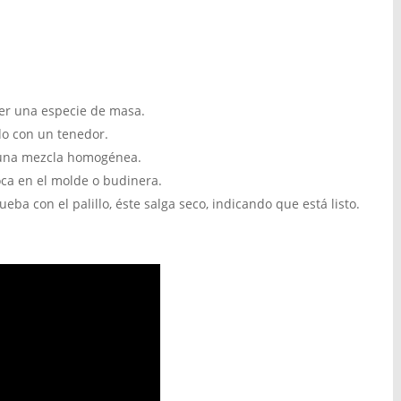
cer una especie de masa.
do con un tenedor.
r una mezcla homogénea.
oca en el molde o budinera.
eba con el palillo, éste salga seco, indicando que está listo.