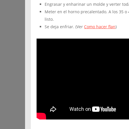
Engrasar y enharinar un molde y verter tod
Meter en el horno precalentado. A los 35 o
listo.
Se deja enfriar. (Ver
Como hacer flan
)