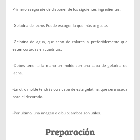
Primero,asegúrate de disponer de los siguientes ingredientes:
-Gelatina de leche. Puede escoger la que más te guste.
-Gelatina de agua, que sean de colores, y preferiblemente que
estén cortadas en cuadritos.
-Debes tener a la mano un molde con una capa de gelatina de
leche.
-En otro molde tendrás otra capa de esta gelatina, que será usada
para el decorado.
-Por último, una imagen o dibujo; ambos son útiles.
Preparación