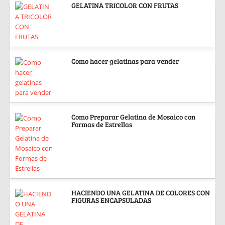
GELATINA TRICOLOR CON FRUTAS
Como hacer gelatinas para vender
Como Preparar Gelatina de Mosaico con
Formas de Estrellas
HACIENDO UNA GELATINA DE COLORES CON
FIGURAS ENCAPSULADAS