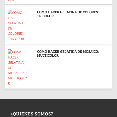
COMO HACER GELATINA DE COLORES:
TRICOLOR
COMO HACER GELATINA DE MOSAICO:
MULTICOLOR
¿QUIENES SOMOS?