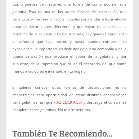
Como puedes ver, esta es una forma de cómo adornar una
gelatina. Esta es una de las tantas formas de hacerlo. Así que
para tu próxima reunión social, puedes sorprender a tus invitados
creando decoraciones diferentes y que vayan de acuerdo a la
temática de la reunión o fiesta. Además, hay quienes apreciarán
el esfuerzo que has hecho, y hasta puedes compartir tu
experiencia; lo importante es disfrutar de buena compañía y de la
buena sensación que produce el sabor de la gelatina; y por
supuesto, de la impresión que cause el decorado. Así que ponte
manos a las obras e inténtalo en tu hogar.
Si quieres conocer otras formas de decoraciones, no no
desperdicies esta oportunidad de crear distintas decoraciones
para gelatinas; así que
HAZ CLICK AQUÍ
y descarga el curso más
completo sobre gelatinas. No te arrepentirás.
También Te Recomiendo...