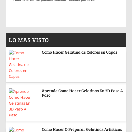
LO MAS VISTO
Como Hacer Gelatina de Colores en Capas
Aprende Como Hacer Gelatinas En 3D Paso A
Paso
Como Hacer O Preparar Gelatinas Artisticas