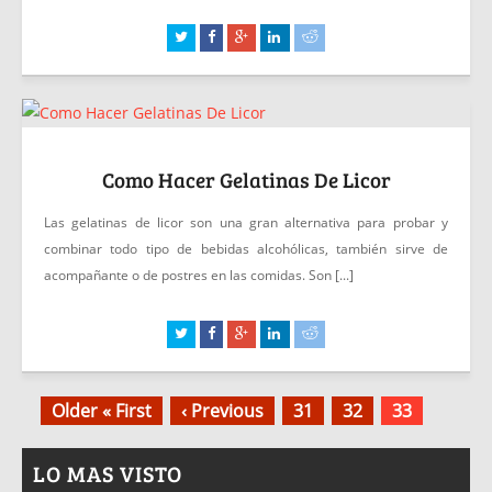
Como Hacer Gelatinas De Licor
Las gelatinas de licor son una gran alternativa para probar y
combinar todo tipo de bebidas alcohólicas, también sirve de
acompañante o de postres en las comidas. Son [...]
Older « First
‹ Previous
31
32
33
LO MAS VISTO