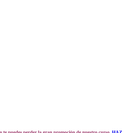
 no te puedes perder la gran promoción de nuestro curso,
HAZ