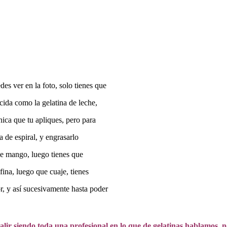
es ver en la foto, solo tienes que
cida como la gelatina de leche,
nica que tu apliques, pero para
a de espiral, y engrasarlo
 de mango, luego tienes que
fina, luego que cuaje, tienes
or, y así sucesivamente hasta poder
salir siendo toda una profesional en lo que de gelatinas hablamos,