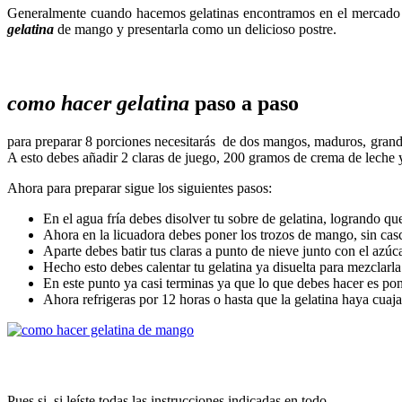
Generalmente cuando hacemos gelatinas encontramos en el mercado l
gelatina
de mango y presentarla como un delicioso postre.
como hacer gelatina
paso a paso
para preparar 8 porciones necesitarás de dos mangos, maduros, grandes
A esto debes añadir 2 claras de juego, 200 gramos de crema de leche y 
Ahora para preparar sigue los siguientes pasos:
En el agua fría debes disolver tu sobre de gelatina, logrando qu
Ahora en la licuadora debes poner los trozos de mango, sin cas
Aparte debes batir tus claras a punto de nieve junto con el azúc
Hecho esto debes calentar tu gelatina ya disuelta para mezclarl
En este punto ya casi terminas ya que lo que debes hacer es pon
Ahora refrigeras por 12 horas o hasta que la gelatina haya cuaj
Pues si, si leíste todas las instrucciones indicadas en todo