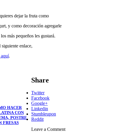
quieres dejar la fruta como
gurt, y como decoración agregarle
 los más pequeños les gustará.
l siguiente enlace,
 aquí
.
Share
Twitter
Facebook
Google+
MO HACER
Linkedin
LATINA CON
Stumbleupon
EMA, POSTRE
Reddit
N FRESAS
Leave a Comment